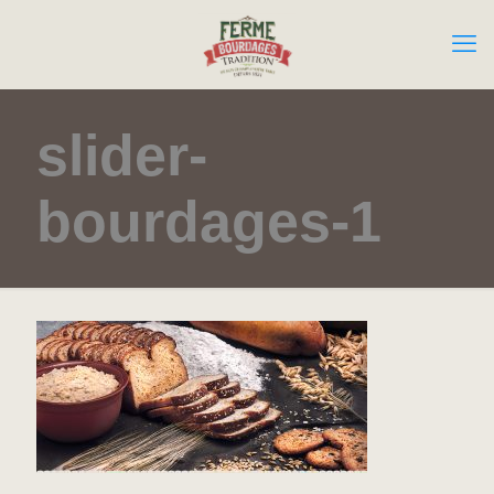
slider-
bourdages-1