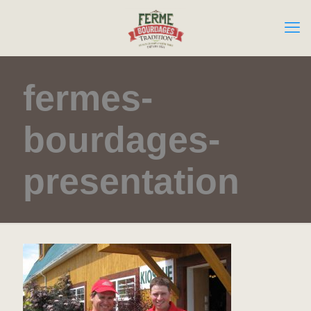
fermes-
bourdages-
presentation