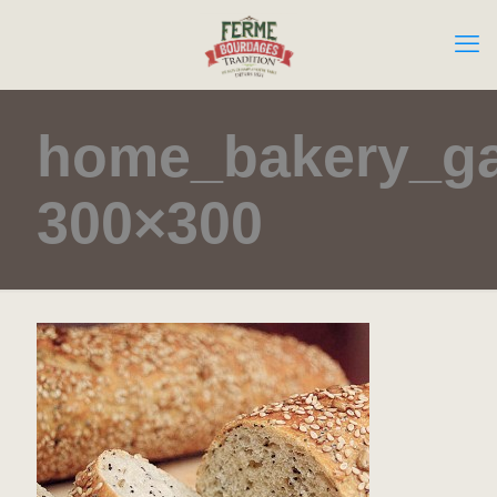
home_bakery_gal
300×300